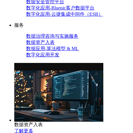
数据安全管控平台
数字化应用-Bluenic客户数据平台
数字化应用-云捷集成中间件（ESB）
服务
数据治理咨询与实施服务
数据资产入表
数据应用-算法模型 & ML
数字化应用开发
数据资产入表
了解更多