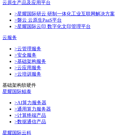
云原生产品及应用平台
>星耀国际研云 研制一体化工业互联网解决方案
>磐云 云原生PaaS平台
>星耀国际云印 数字化文印管理平台
云服务
>云管理服务
>安全服务
>基础架构服务
>云应用服务
>云培训服务
基础架构软硬件
星耀国际鲲泰
>AI算力服务器
>通用算力服务器
>计算终端产品
>数据通信产品
星耀国际云科