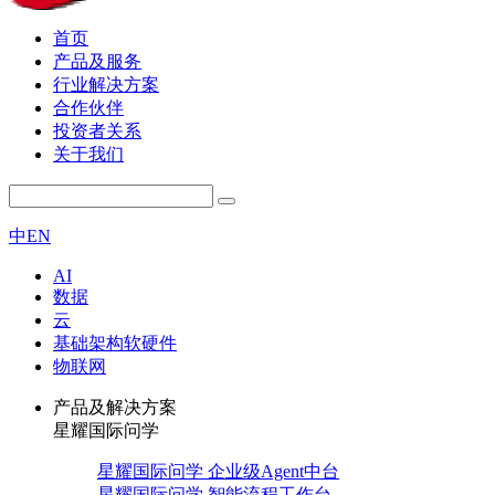
首页
产品及服务
行业解决方案
合作伙伴
投资者关系
关于我们
中
EN
AI
数据
云
基础架构软硬件
物联网
产品及解决方案
星耀国际问学
星耀国际问学 企业级Agent中台
星耀国际问学 智能流程工作台