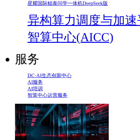
星耀国际鲲泰问学一体机DeepSeek版
异构算力调度与加速
智算中心(AICC)
服务
DC·AI生态创新中心
AI服务
AI培训
智算中心运营服务