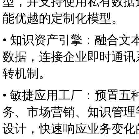
型，并支持使用私有数据
能优越的定制化模型。
• 知识资产引擎：融合
数据，连接企业即时通讯
转机制。
• 敏捷应用工厂：预
务、市场营销、知识
设计，快速响应业务变