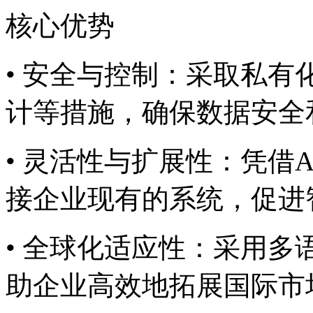
核心优势
• 安全与控制：采取私
计等措施，确保数据安
• 灵活性与扩展性：凭借
接企业现有的系统，
• 全球化适应性：采用
助企业高效地拓展国际市