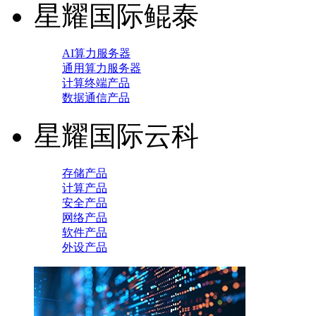
星耀国际鲲泰
AI算力服务器
通用算力服务器
计算终端产品
数据通信产品
星耀国际云科
存储产品
计算产品
安全产品
网络产品
软件产品
外设产品