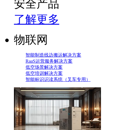
安全产品
了解更多
物联网
智能制造线边搬运解决方案
RaaS运营服务解决方案
低空场景解决方案
低空培训解决方案
智能标识识读系统（叉车专用）