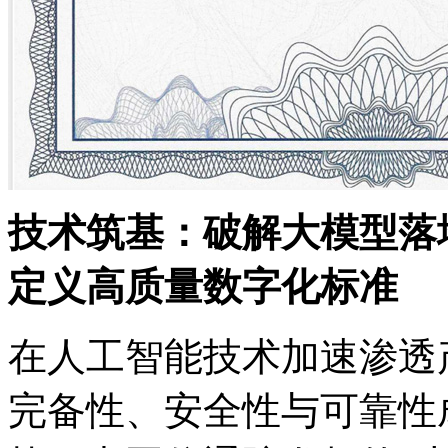
技术筑基：破解大模型落地
定义高质量数字化标准
在人工智能技术加速渗透产
完备性、安全性与可