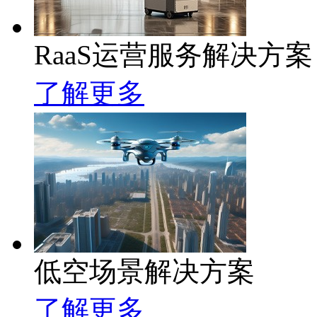
RaaS运营服务解决方案
了解更多
低空场景解决方案
了解更多