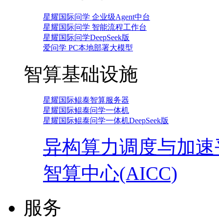
星耀国际问学 企业级Agent中台
星耀国际问学 智能流程工作台
星耀国际问学DeepSeek版
爱问学 PC本地部署大模型
智算基础设施
星耀国际鲲泰智算服务器
星耀国际鲲泰问学一体机
星耀国际鲲泰问学一体机DeepSeek版
异构算力调度与加速
智算中心(AICC)
服务