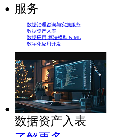
服务
数据治理咨询与实施服务
数据资产入表
数据应用-算法模型 & ML
数字化应用开发
数据资产入表