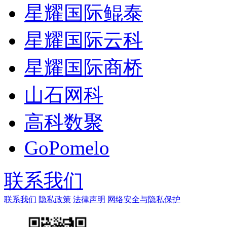
星耀国际鲲泰
星耀国际云科
星耀国际商桥
山石网科
高科数聚
GoPomelo
联系我们
联系我们
隐私政策
法律声明
网络安全与隐私保护