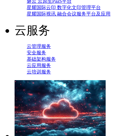
磐云 云原生PaaS平台
星耀国际云印 数字化文印管理平台
星耀国际视讯 融合会议服务平台及应用
云服务
云管理服务
安全服务
基础架构服务
云应用服务
云培训服务