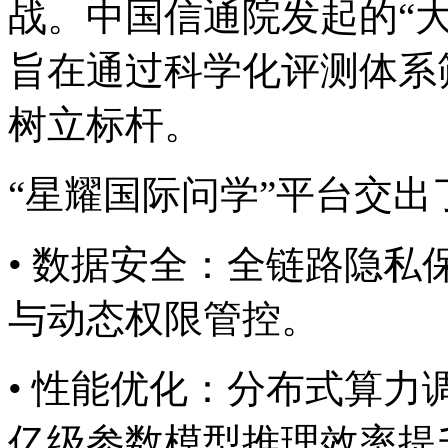
战。中国信通院发起的“大模
旨在通过科学化评测体系筛
树立标杆。
“星耀国际问学”平台交出了
• 数据安全：全链路
与动态权限管控。
• 性能优化：分布式算
亿级参数模型推理效率提