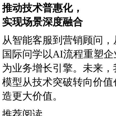
推动技术普惠化，
实现场景深度融合
从智能客服到营销顾问，
国际问学以AI流程重塑企业
为业务增长引擎。未来，
模型从技术突破转向价值创造
造更大价值。
推荐阅读