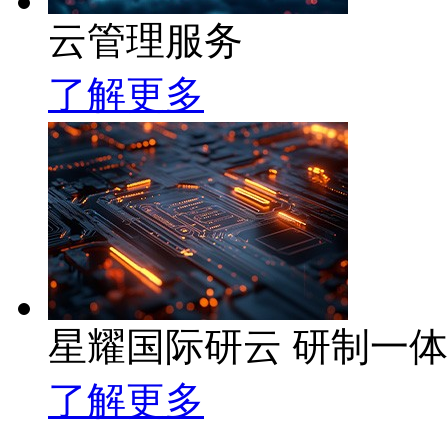
云管理服务
了解更多
星耀国际研云 研制一
了解更多