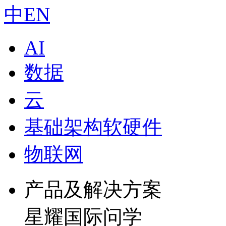
中
EN
AI
数据
云
基础架构软硬件
物联网
产品及解决方案
星耀国际问学